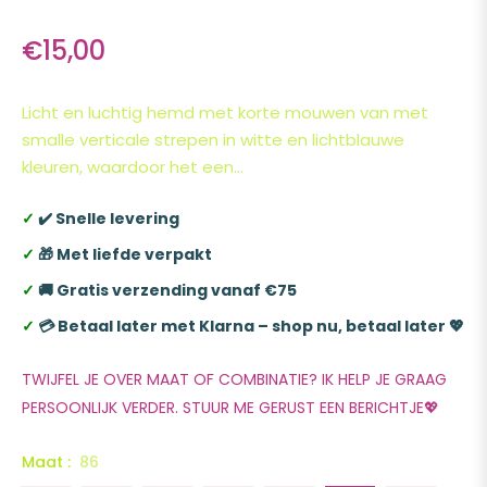
€15,00
Normale
prijs
Licht en luchtig hemd met korte mouwen van met
smalle verticale strepen in witte en lichtblauwe
kleuren, waardoor het een...
✓
✔️ Snelle levering
✓
🎁 Met liefde verpakt
✓
🚚 Gratis verzending vanaf €75
✓
💳 Betaal later met Klarna – shop nu, betaal later 💖
TWIJFEL JE OVER MAAT OF COMBINATIE? IK HELP JE GRAAG
PERSOONLIJK VERDER. STUUR ME GERUST EEN BERICHTJE💖
Maat :
86