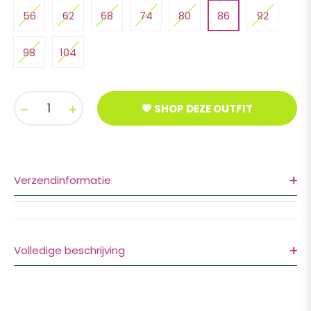
56
62
68
74
80
86
92
98
104
−
+
💖 SHOP DEZE OUTFIT
Verzendinformatie
Volledige beschrijving